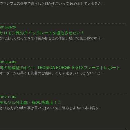
でマンフェス会場で購入した何がすごいって 改めましてノダテさ…
2018-09-28
サロモン靴のクイックレースを復活させたい！
少し涼しくなってきて作業が捗るこの季節、続けて第二弾です 今…
2018-04-09
噂の熱成型のヤツ！ TECNICA FORGE S GTXファーストレポート
オーダーから早くも到着のご案内、そりゃ速攻いくっかない！と…
2017-11-03
デルソル登山部・栃木.熊鷹山！２
とりあえず分岐の事は置いておいて先に進みます 途中 水神宮さ…