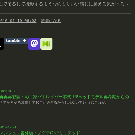
紐で吊るして撮影するようなのよりいい感じに見える気がする～
2010-01-10 06:03
読者になる
2020-04-30
再再再彩開・彩工家パトレイバー零式 1/8ヘッドモデル再考察からの
さてそろそろ放置して10年が過ぎるかもしれないアレ うむこれが…
2019-12-21
マンフェス番外編：ノダテONEリミテッド