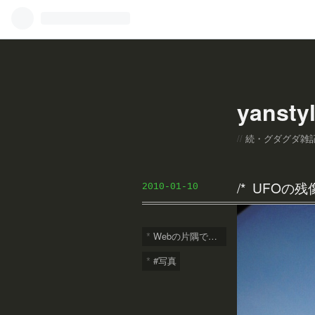
yanstyl
続・グダグダ雑
UFOの残
2010
-
01
-
10
Webの片隅で誰か一人は笑う!?
#写真