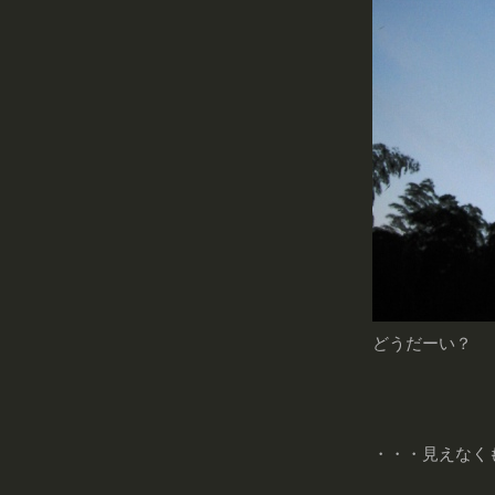
どうだーい？
・・・見えな