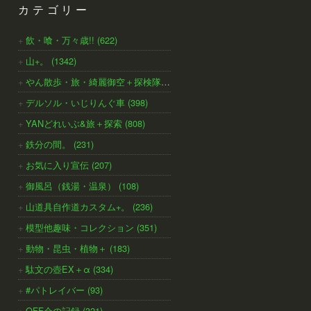
カテゴリー
飲・喰・万々歳!! (622)
山+。 (1342)
やん散歩・旅・綺麗御空＋探検隊 (791)
デルソル・いじりんぐ車 (398)
YANどれいぶ&旅＋探索 (808)
鉄分の間。 (231)
お気に入り宣伝 (207)
御風呂（銭湯・温泉） (108)
山道具自作道カスタム+。 (236)
模型他趣味・コレクション (351)
動物・昆虫・植物＋ (183)
駄文の壺EX＋α (334)
#パトレイバー (93)
OFF会の記録 (321)